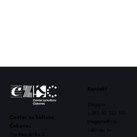
Kontakt
Blagajna
+385 40 323 100
Centar za kulturu
blagajna@czk-
Čakovec
cakovec.hr
Trg Republike 3,