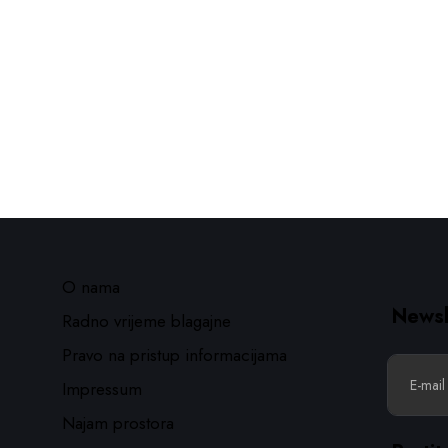
O nama
Newsl
Radno vrijeme blagajne
Pravo na pristup informacijama
Impressum
Najam prostora